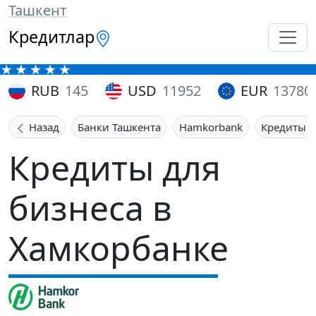
Ташкент
Кредитлар
RUB
145
USD
11952
EUR
13780
Назад
Банки Ташкента
Hamkorbank
Кредиты д
Кредиты для
бизнеса в
Хамкорбанке