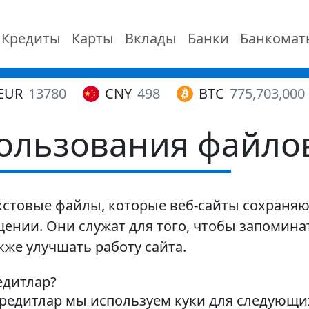
Кредиты
Карты
Вклады
Банки
Банкомат
EUR
13780
CNY
498
BTC
775,703,000
ользования файлов
текстовые файлы, которые веб-сайты сохран
ении. Они служат для того, чтобы запомина
кже улучшать работу сайта.
едитлар?
редитлар мы используем куки для следующи