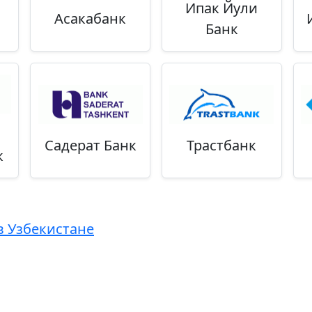
Ипак Йули
Асакабанк
Банк
Садерат Банк
Трастбанк
к
в Узбекистане