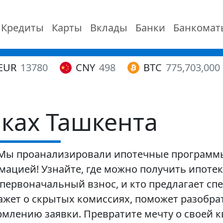
Кредиты
Карты
Вклады
Банки
Банкомат
EUR
13780
CNY
498
BTC
775,703,000
нках Ташкента
 Мы проанализировали ипотечные программы
ацией! Узнайте, где можно получить ипоте
первоначальный взнос, и кто предлагает с
ажет о скрытых комиссиях, поможет разобра
рмлению заявки. Превратите мечту о своей 