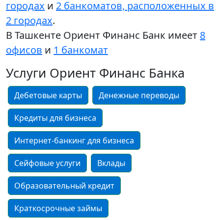
городах
и
2 банкоматов, расположенных в
2 городах
.
В Ташкенте Ориент Финанс Банк имеет
8
офисов
и
1 банкомат
Услуги Ориент Финанс Банка
Дебетовые карты
Денежные переводы
Кредиты для бизнеса
Интернет-банкинг для бизнеса
Сейфовые услуги
Вклады
Образовательный кредит
Краткосрочные займы