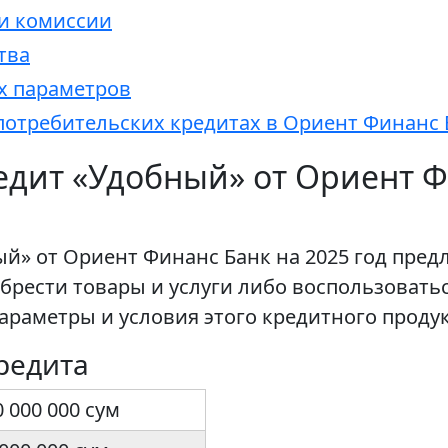
и комиссии
тва
х параметров
потребительских кредитах в Ориент Финанс 
едит «Удобный» от Ориент Ф
й» от Ориент Финанс Банк на 2025 год пред
брести товары и услуги либо воспользовать
араметры и условия этого кредитного продук
редита
0 000 000 сум