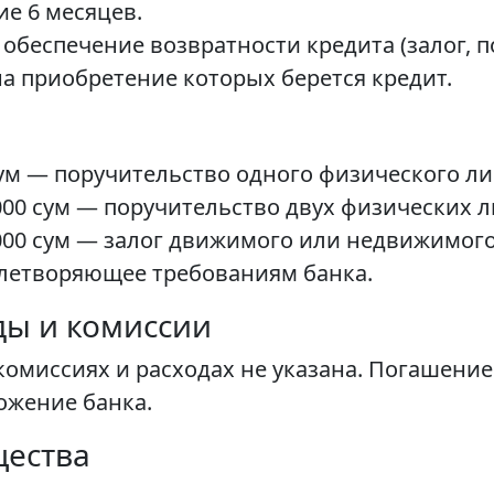
ие 6 месяцев.
еспечение возвратности кредита (залог, пор
 на приобретение которых берется кредит.
сум — поручительство одного физического ли
 000 сум — поручительство двух физических л
0 000 сум — залог движимого или недвижимо
влетворяющее требованиям банка.
ды и комиссии
миссиях и расходах не указана. Погашение 
ожение банка.
щества