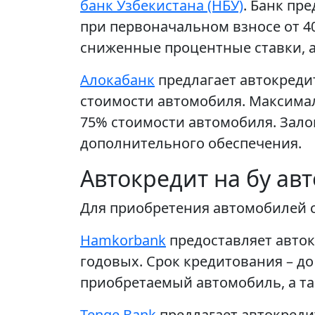
банк Узбекистана (НБУ)
. Банк пр
при первоначальном взносе от 40
сниженные процентные ставки, а
Алокабанк
предлагает автокреди
стоимости автомобиля. Максималь
75% стоимости автомобиля. Зало
дополнительного обеспечения.
Автокредит на бу ав
Для приобретения автомобилей с
Hamkorbank
предоставляет автокр
годовых. Срок кредитования – до
приобретаемый автомобиль, а т
Tenge Bank
предлагает автокредит