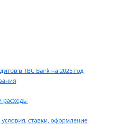
итов в TBC Bank на 2025 год
вания
и расходы
: условия, ставки, оформление