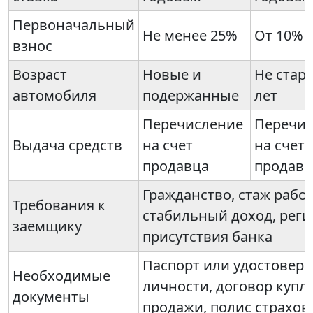
Первоначальный
Не менее 25%
От 10%
взнос
Возраст
Новые и
Не стар
автомобиля
подержанные
лет
Перечисление
Перечис
Выдача средств
на счет
на счет
продавца
продавц
Гражданство, стаж рабо
Требования к
стабильный доход, реги
заемщику
присутствия банка
Паспорт или удостовер
Необходимые
личности, договор купл
документы
продажи, полис страхов