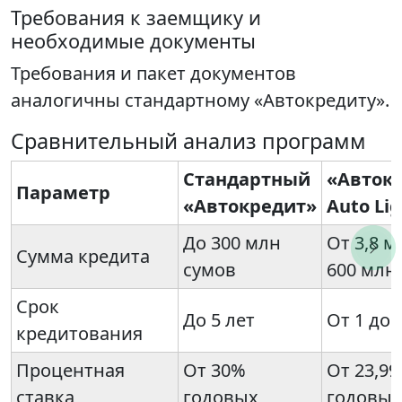
Требования к заемщику и
необходимые документы
Требования и пакет документов
аналогичны стандартному «Автокредиту».
Сравнительный анализ программ
Стандартный
«Авток
Параметр
«Автокредит»
Auto Li
До 300 млн
От 3,8 м
Сумма кредита
сумов
600 млн
Срок
До 5 лет
От 1 до 
кредитования
Процентная
От 30%
От 23,9
ставка
годовых
годовых