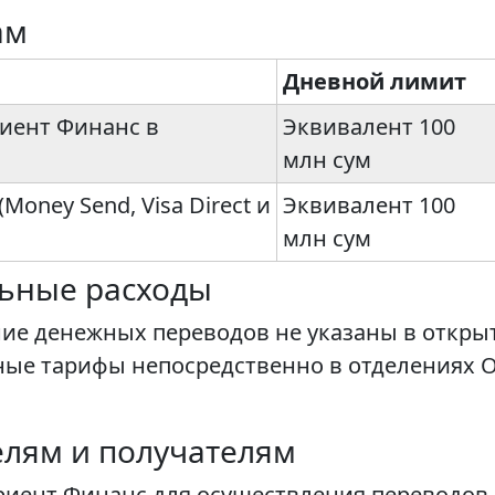
ам
Дневной лимит
иент Финанс в
Эквивалент 100
млн сум
oney Send, Visa Direct и
Эквивалент 100
млн сум
льные расходы
ие денежных переводов не указаны в откры
ные тарифы непосредственно в отделениях 
елям и получателям
риент Финанс для осуществления переводов