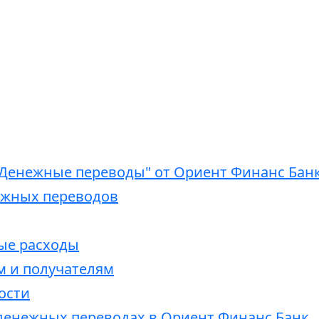
"Денежные переводы" от Ориент Финанс Банк
ежных переводов
ые расходы
м и получателям
ости
денежных переводах в Ориент Финанс Банк