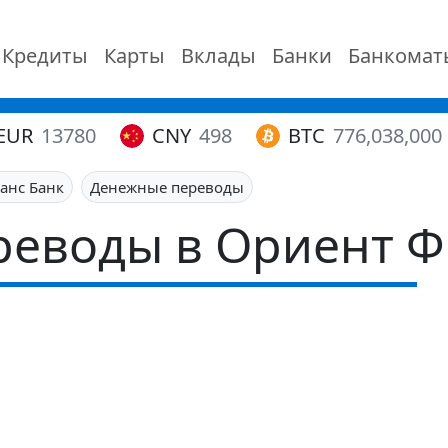
Кредиты
Карты
Вклады
Банки
Банкомат
EUR
13780
CNY
498
BTC
776,038,000
анс Банк
Денежные переводы
еводы в Ориент Ф