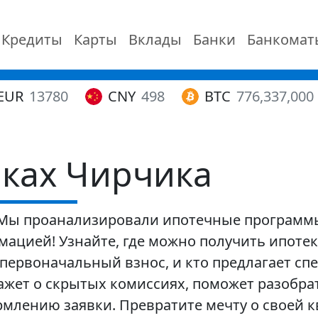
Кредиты
Карты
Вклады
Банки
Банкомат
EUR
13780
CNY
498
BTC
776,337,000
нках Чирчика
 Мы проанализировали ипотечные программы
ацией! Узнайте, где можно получить ипоте
первоначальный взнос, и кто предлагает с
ажет о скрытых комиссиях, поможет разобра
рмлению заявки. Превратите мечту о своей 