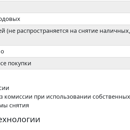
годовых
ей (не распространяется на снятие наличны
но
все покупки
сии
без комиссии при использовании собственных
ммы снятия
ехнологии