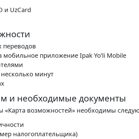
 и UzCard
жности
х переводов
мобильное приложение Ipak Yo’li Mobile
ателями
 несколько минут
ах
ам и необходимые документы
ы «Карта возможностей» необходимы следу
ичности
мер налогоплательщика)