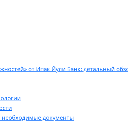
ожностей» от Ипак Йули Банк: детальный обз
нологии
ости
и необходимые документы