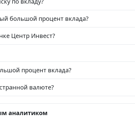
ску по вкладу?
мый большой процент вклада?
нке Центр Инвест?
ольшой процент вклада?
остранной валюте?
ым аналитиком