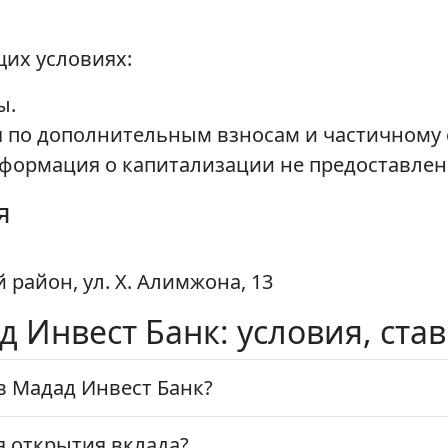
их условиях:
ы.
я по дополнительным взносам и частичному 
формация о капитализации не предоставлен
я
й район, ул. Х. Алимжона, 13
ад Инвест Банк: условия, ст
в Мадад Инвест Банк?
 открытия вклада?