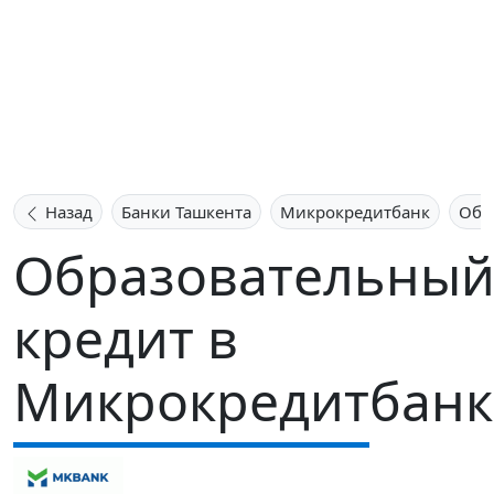
Назад
Банки Ташкента
Микрокредитбанк
Обр
Образовательны
кредит в
Микрокредитбанк