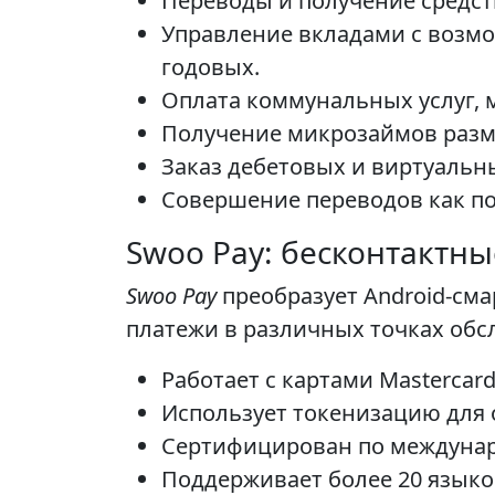
Переводы и получение средст
Управление вкладами с возм
годовых.
Оплата коммунальных услуг, 
Получение микрозаймов разм
Заказ дебетовых и виртуальны
Совершение переводов как по 
Swoo Pay: бесконтактн
Swoo Pay
преобразует Android-см
платежи в различных точках обс
Работает с картами Mastercard
Использует токенизацию для 
Сертифицирован по междунаро
Поддерживает более 20 языков