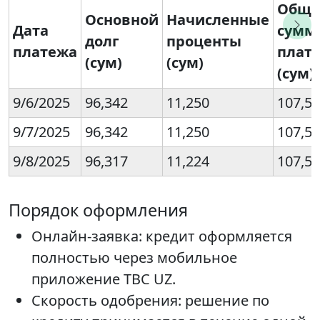
Обща
Основной
Начисленные
Дата
сумм
долг
проценты
платежа
плат
(сум)
(сум)
(сум)
9/6/2025
96,342
11,250
107,5
9/7/2025
96,342
11,250
107,5
9/8/2025
96,317
11,224
107,5
Порядок оформления
Онлайн-заявка: кредит оформляется
полностью через мобильное
приложение TBC UZ.
Скорость одобрения: решение по