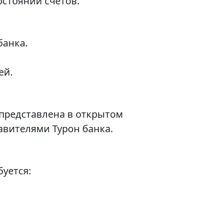
стоянии счетов.
банка.
ей.
 представлена в открытом
авителями Турон банка.
уется: