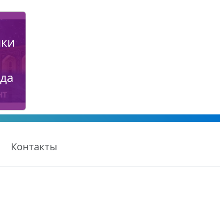
нки
ода
з.
Контакты