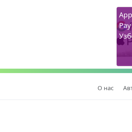
App
Pay
Узб
О нас
Ав