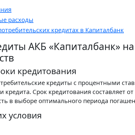
ания
ые расходы
потребительских кредитах в Капиталбанк
диты АКБ «Капиталбанк» на 
ств
роки кредитования
отребительские кредиты с процентными ставк
кредита. Срок кредитования составляет от 6 
сть в выборе оптимального периода погаше
их условия