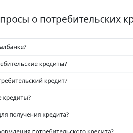
просы о потребительских кр
талбанке?
ребительские кредиты?
требительский кредит?
е кредиты?
для получения кредита?
формления потребительского кредита?