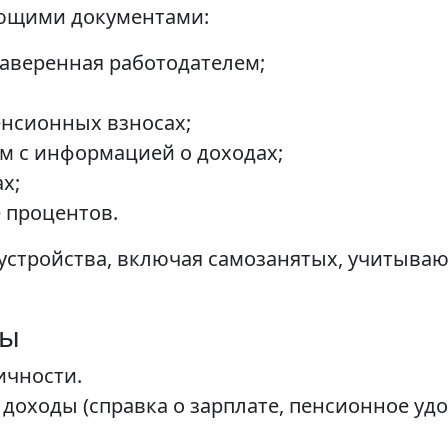
ующими документами:
заверенная работодателем;
енсионных взносах;
м с информацией о доходах;
х;
 процентов.
устройства, включая самозанятых, учитыва
ты
ичности.
оходы (справка о зарплате, пенсионное удо