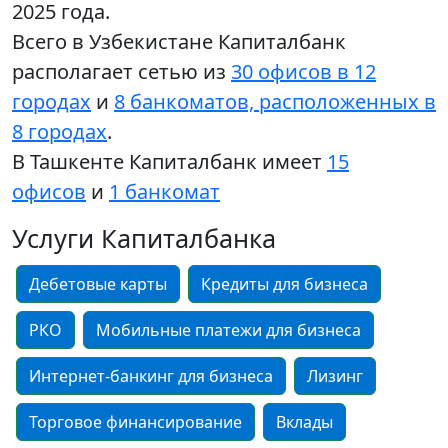
2025 года.
Всего в Узбекистане Капиталбанк
располагает сетью из
30 офисов в 12
городах
и
8 банкоматов, расположенных в
8 городах
.
В Ташкенте Капиталбанк имеет
15
офисов
и
1 банкомат
Услуги Капиталбанка
Дебетовые карты
Кредиты для бизнеса
РКО
Мобильные платежи для бизнеса
Интернет-банкинг для бизнеса
Лизинг
Торговое финансирование
Вклады