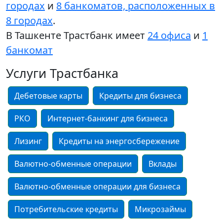
городах
и
8 банкоматов, расположенных в
8 городах
.
В Ташкенте Трастбанк имеет
24 офиса
и
1
банкомат
Услуги Трастбанка
Дебетовые карты
Кредиты для бизнеса
РКО
Интернет-банкинг для бизнеса
Лизинг
Кредиты на энергосбережение
Валютно-обменные операции
Вклады
Валютно-обменные операции для бизнеса
Потребительские кредиты
Микрозаймы