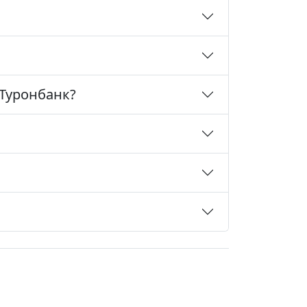
 Туронбанк?