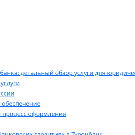
банка: детальный обзор услуги для юридичес
услуги
иссии
 обеспечение
 процесс оформления
банковских гарантиях в Туронбанк