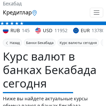
Бекабад
Кредитлар
RUB
145
USD
11952
EUR
13780
Назад
Банки Бекабада
Курс валюты сегодня
К
Курс валют в
банках Бекабада
сегодня
Ниже вы найдете актуальные курсы
обмена валют в банках Бекабада.