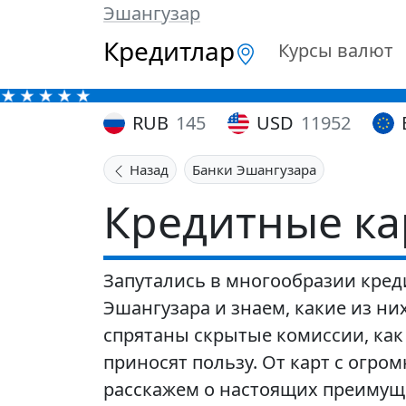
Эшангузар
Кредитлар
Курсы валют
RUB
145
USD
11952
Назад
Банки Эшангузара
Кредитные ка
Запутались в многообразии кред
Эшангузара и знаем, какие из ни
спрятаны скрытые комиссии, как
приносят пользу. От карт с огр
расскажем о настоящих преимуще