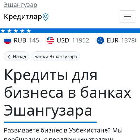
Эшангузар
Кредитлар
RUB
145
USD
11952
EUR
13780
Назад
Банки Эшангузара
Кредиты для
бизнеса в банках
Эшангузара
Развиваете бизнес в Узбекистане? Мы
пообщались с предпринимателями,