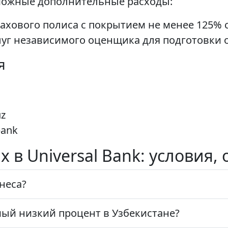
можные дополнительные расходы:
ахового полиса с покрытием не менее 125% 
луг независимого оценщика для подготовки 
я
uz
bank
х в Universal Bank: условия
неса?
мый низкий процент в Узбекистане?