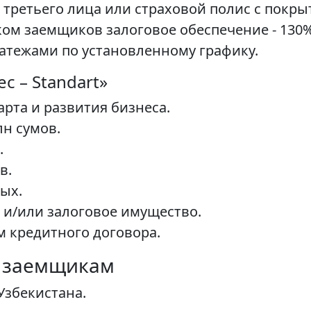
 третьего лица или страховой полис с покр
ком заемщиков залоговое обеспечение - 130%
атежами по установленному графику.
с – Standart»
рта и развития бизнеса.
лн сумов.
.
в.
ых.
 и/или залоговое имущество.
м кредитного договора.
к заемщикам
 Узбекистана.