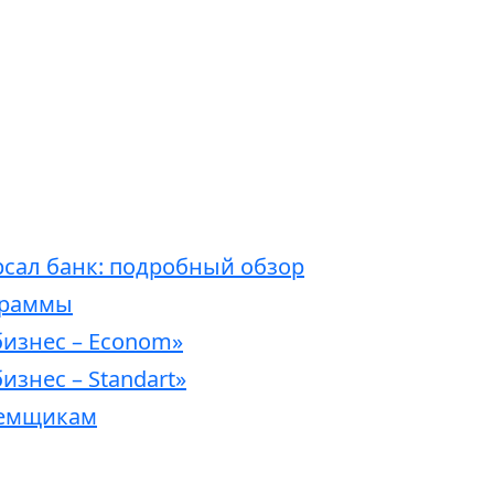
рсал банк: подробный обзор
граммы
бизнес – Econom»
изнес – Standart»
аемщикам