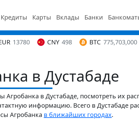
Кредиты
Карты
Вклады
Банки
Банкомат
EUR
13780
CNY
498
BTC
775,703,000
нка в Дустабаде
 Агробанка в Дустабаде, посмотреть их расп
тактную информацию. Всего в Дустабаде рас
исы Агробанка
в ближайших городах
.