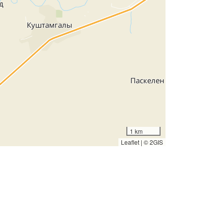
1 km
Leaflet
|
© 2GIS