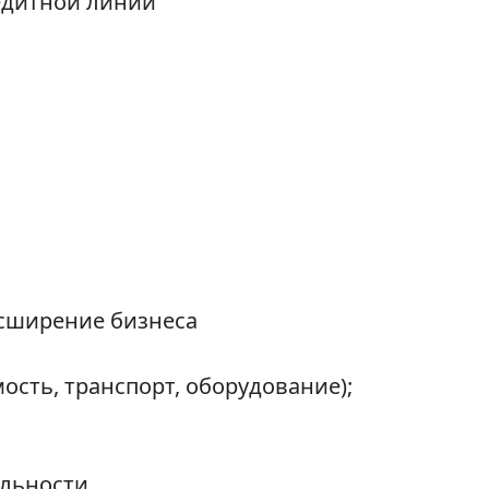
едитной линии
асширение бизнеса
сть, транспорт, оборудование);
льности.