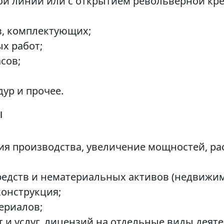
ой линии или с открытием револьверной кр
в, комплектующих;
х работ;
сов;
ур и прочее.
ы
ия производства, увеличение мощностей, р
едств и нематериальных активов (недвижимо
конструкция;
ериалов;
 и услуг, лицензий на отдельные виды деяте