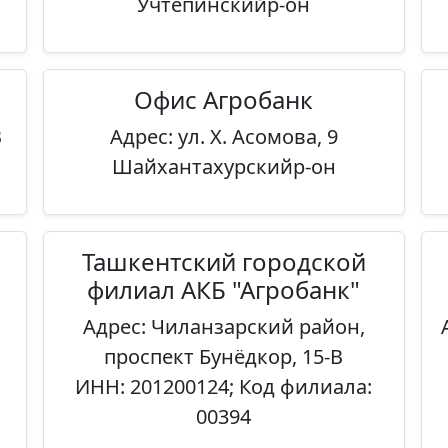
Учтепинскийр-он
Офис Агробанк
B
Адрес: ул. Х. Асомова, 9
Шайхантахурскийр-он
Ташкентский городской
филиал АКБ "Агробанк"
Адрес: Чиланзарский район,
проспект Бунёдкор, 15-B
ИНН: 201200124; Код филиала:
00394