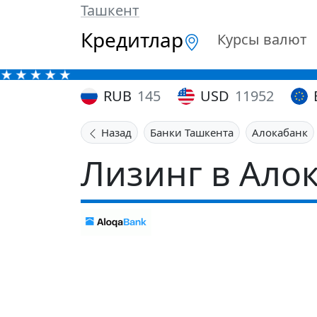
Ташкент
Кредитлар
Курсы валют
RUB
145
USD
11952
Назад
Банки Ташкента
Алокабанк
Лизинг в Ало