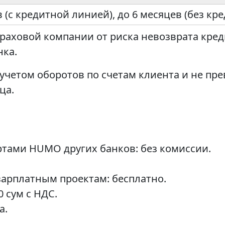
в (с кредитной линией), до 6 месяцев (без кр
траховой компании от риска невозврата кред
нка.
 учетом оборотов по счетам клиента и не пр
ца.
ртами HUMO других банков: без комиссии.
зарплатным проектам: бесплатно.
0 сум с НДС.
а.