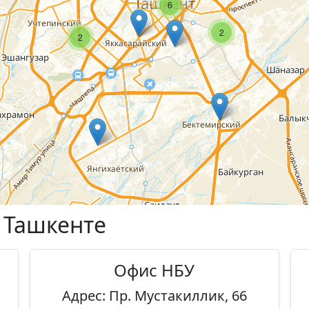
6
2
2
 Ташкенте
Офис НБУ
Адрес: Пр. Мустакиллик, 66