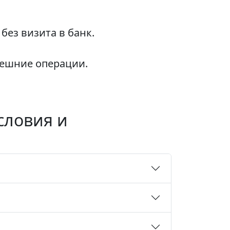
ез визита в банк.
нешние операции.
словия и