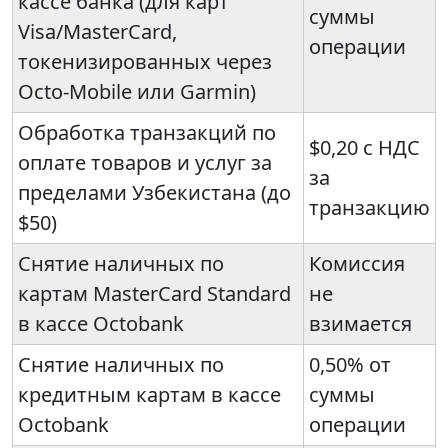
кассе банка (для карт
суммы
Visa/MasterCard,
операции
токенизированных через
Octo-Mobile или Garmin)
Обработка транзакций по
$0,20 с НДС
оплате товаров и услуг за
за
пределами Узбекистана (до
транзакцию
$50)
Снятие наличных по
Комиссия
картам MasterCard Standard
не
в кассе Octobank
взимается
Снятие наличных по
0,50% от
кредитным картам в кассе
суммы
Octobank
операции