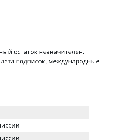
ьный остаток незначителен.
оплата подписок, международные
миссии
миссии