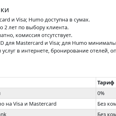
ики
ard и Visa; Humo доступна в сумах.
о 2 лет по выбору клиента.
атно, комиссия отсутствует.
D для Mastercard и Visa; для Humo минимал
и услуг в интернете, бронирование отелей, 
Тариф
ы
0%
o на Visa и Mastercard
Без ко
ank
Без ко