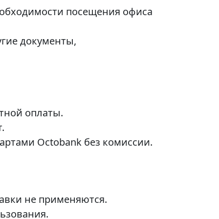
еобходимости посещения офиса
угие документы,
тной оплаты.
.
ртами Octobank без комиссии.
авки не применяются.
льзования.