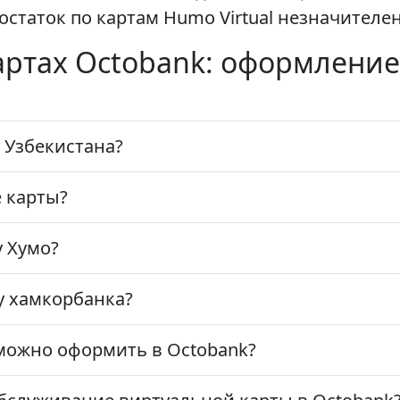
аток по картам Humo Virtual незначителен
артах Octobank: оформление
 Узбекистана?
 карты?
у Хумо?
у хамкорбанка?
можно оформить в Octobank?