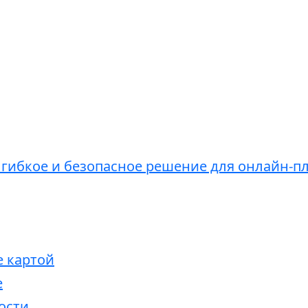
 гибкое и безопасное решение для онлайн-п
е картой
е
ости