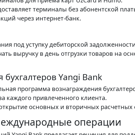
иналов для приема карт UzCard и Humo.
доставляет терминалы без абонентской плат
кций через интернет-банк.
ия под уступку дебиторской задолженности
ать выручку в день отгрузки товаров на ос
 бухгалтеров Yangi Bank
ьная программа вознаграждения бухгалтеро
за каждого привлеченного клиента.
открытие основных и вторичных расчетных 
международные операции
ий Yangi Bank предлагает решения для под