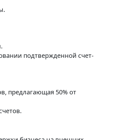
ы.
.
новании подтвержденной счет-
в, предлагающая 50% от
счетов.
держки бизнеса на внешних