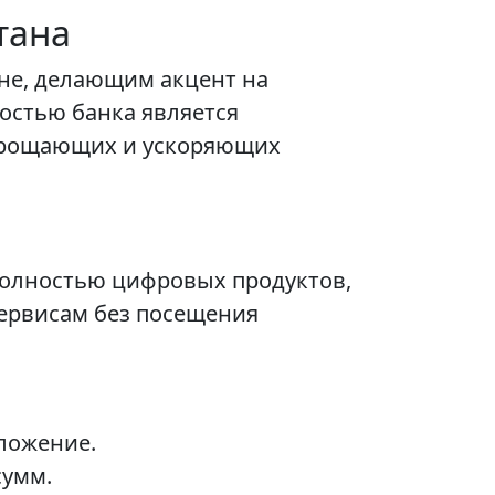
тана
ане, делающим акцент на
остью банка является
упрощающих и ускоряющих
полностью цифровых продуктов,
ервисам без посещения
ложение.
сумм.