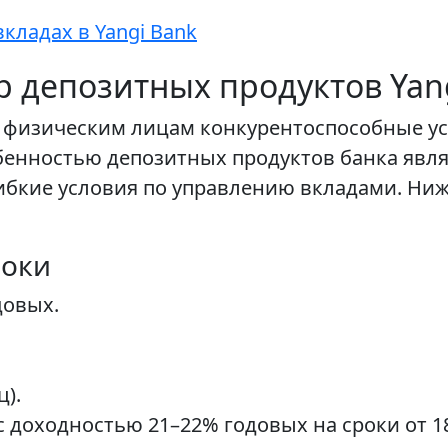
кладах в Yangi Bank
 депозитных продуктов Yang
ет физическим лицам конкурентоспособные у
обенностью депозитных продуктов банка явл
 гибкие условия по управлению вкладами. Ни
роки
довых.
ц).
доходностью 21–22% годовых на сроки от 18 м