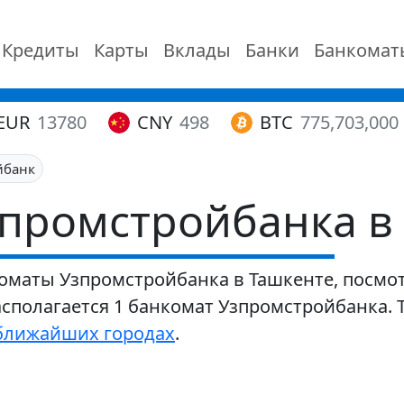
Кредиты
Карты
Вклады
Банки
Банкомат
EUR
13780
CNY
498
BTC
775,703,000
йбанк
промстройбанка в
оматы Узпромстройбанка в Ташкенте, посмот
располагается 1 банкомат Узпромстройбанка.
ближайших городах
.