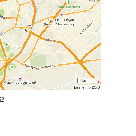
1 km
Leaflet
|
© 2GIS
е