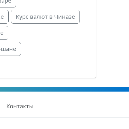
заре
ке
Курс валют в Чиназе
те
фшане
Контакты