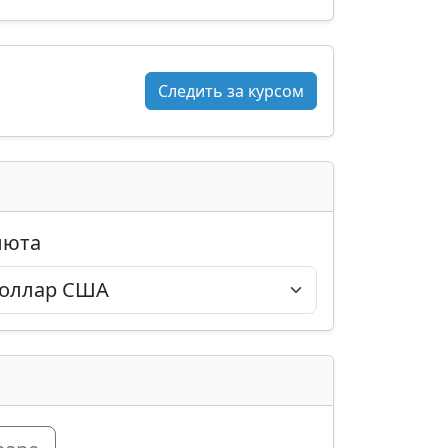
Следить за курсом
люта