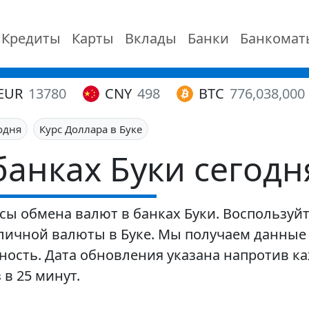
Кредиты
Карты
Вклады
Банки
Банкомат
EUR
13780
CNY
498
BTC
776,038,000
одня
Курс Доллара в Буке
банках Буки сегодн
сы обмена валют в банках Буки. Воспользуй
ичной валюты в Буке. Мы получаем данные 
ность. Дата обновления указана напротив ка
в 25 минут.