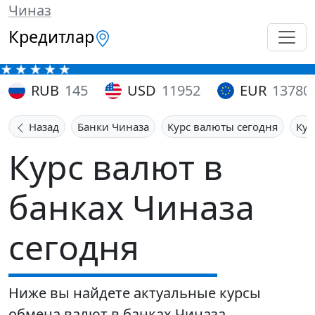
Чиназ
Кредитлар
RUB
145
USD
11952
EUR
13780
Назад
Банки Чиназа
Курс валюты сегодня
Кур
Курс валют в
банках Чиназа
сегодня
Ниже вы найдете актуальные курсы
обмена валют в банках Чиназа.