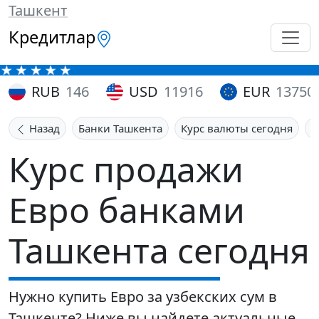
Ташкент
Кредитлар
RUB
146
USD
11916
EUR
13750
Назад
Банки Ташкента
Курс валюты сегодня
К
Курс продажи
Евро банками
Ташкента сегодня
Нужно купить Евро за узбекских сум в
Ташкенте? Ниже вы найдете актуальные