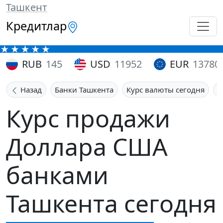
Ташкент
Кредитлар
RUB
145
USD
11952
EUR
13780
Назад
Банки Ташкента
Курс валюты сегодня
К
Курс продажи
Доллара США
банками
Ташкента сегодня